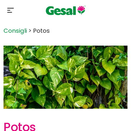
Consigli
>
Potos
Potos
BUTTON